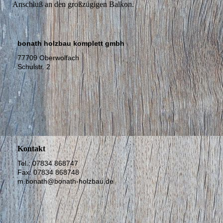
Anschluß an den großzügigen Balkon.
bonath holzbau komplett gmbh
77709 Oberwolfach
Schulstr. 2
Kontakt
Tel.: 07834 868747
Fax: 07834 868748
m.bonath@bonath-holzbau.de