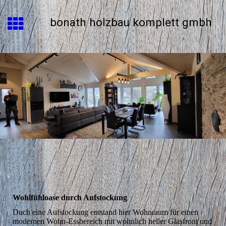
bonath holzbau komplett gmbh
Wohlfühloase durch Aufstockung
Duch eine Aufstockung entstand hier Wohnraum für einen
modernen Wohn-Essbereich mit wohnlich heller Glasfront und